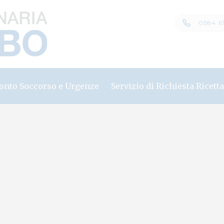
0584 6
onto Soccorso e Urgenze
Servizio di Richiesta Ricett
onto Soccorso Veterinario
imali abbandonati o feriti