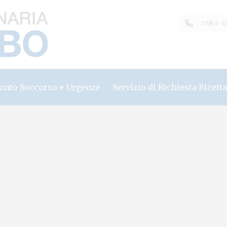
0584 6
onto Soccorso e Urgenze
Servizio di Richiesta Ricett
onto Soccorso Veterinario
imali abbandonati o feriti