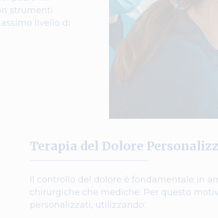
on strumenti
massimo livello di
Terapia del Dolore Personaliz
Il controllo del dolore è fondamentale in a
chirurgiche che mediche. Per questo motivo
personalizzati, utilizzando: